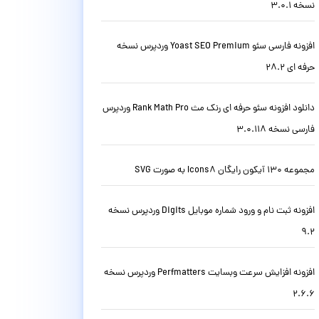
نسخه 3.0.1
افزونه فارسی سئو Yoast SEO Premium وردپرس نسخه
حرفه ای 28.2
دانلود افزونه سئو حرفه ای رنک مث Rank Math Pro وردپرس
فارسی نسخه 3.0.118
مجموعه 130 آیکون رایگان Icons8 به صورت SVG
افزونه ثبت نام و ورود شماره موبایل Digits وردپرس نسخه
9.2
افزونه افزایش سرعت وبسایت Perfmatters وردپرس نسخه
2.6.6