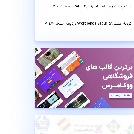
اسکریپت آزمون آنلاین اینترنتی ProQuiz نسخه 2.0.2
افزونه امنیتی Wordfence Security وردپرس نسخه 8.1.4