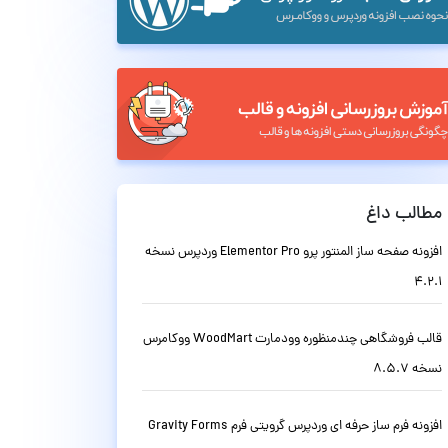
مطالب داغ
افزونه صفحه ساز المنتور پرو Elementor Pro وردپرس نسخه
4.2.1
قالب فروشگاهی چندمنظوره وودمارت WoodMart ووکامرس
نسخه 8.5.7
افزونه فرم ساز حرفه ای وردپرس گرویتی فرم Gravity Forms