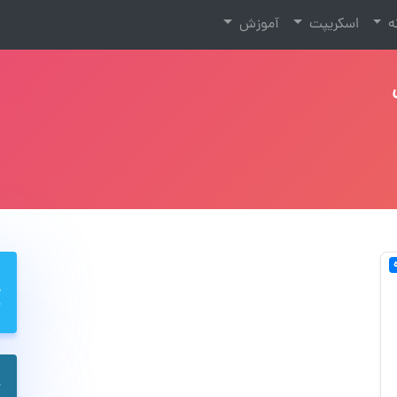
نه
اسکریپت
آموزش