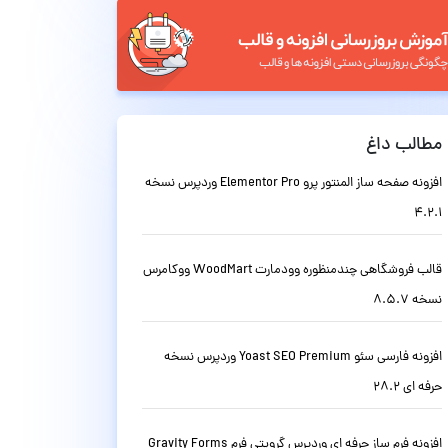
مطالب داغ
افزونه صفحه ساز المنتور پرو Elementor Pro وردپرس نسخه
4.2.1
قالب فروشگاهی چندمنظوره وودمارت WoodMart ووکامرس
نسخه 8.5.7
افزونه فارسی سئو Yoast SEO Premium وردپرس نسخه
حرفه ای 28.2
افزونه فرم ساز حرفه ای وردپرس گرویتی فرم Gravity Forms