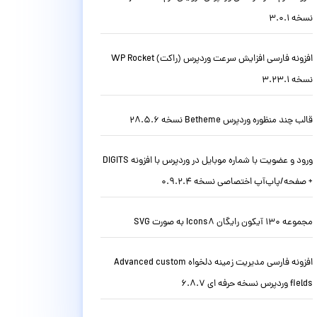
نسخه 3.0.1
افزونه فارسی افزایش سرعت وردپرس (راکت) WP Rocket
نسخه 3.23.1
قالب چند منظوره وردپرس Betheme نسخه 28.5.6
ورود و عضویت با شماره موبایل در وردپرس با افزونه DIGITS
+ صفحه/پاپ‌آپ اختصاصی نسخه 0.9.2.4
مجموعه 130 آیکون رایگان Icons8 به صورت SVG
افزونه فارسی مدیریت زمینه دلخواه Advanced custom
fields وردپرس نسخه حرفه ای 6.8.7