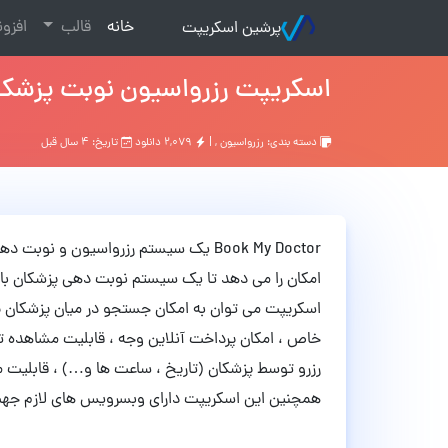
(current)
خانه
قالب
افزو
پرشین اسکریپت
اسکریپت رزرواسیون نوبت پزشک ook My Doctor
دسته بندی:
رزرواسیون
, |
۲,۰۷۹ دانلود
تاریخ: ۴ سال قبل
Book My Doctor یک سیستم رزرواسیون و ن
امکان را می دهد تا یک سیستم نوبت دهی پزشکان با ام
اسکریپت می توان به امکان جستجو در میان پزشکان ب
خاص ، امکان پرداخت آنلاین وجه ، قابلیت مشاهده تار
رزرو توسط پزشکان (تاریخ ، ساعت ها و…) ، قابلیت
همچنین این اسکریپت دارای وبسرویس های لازم جهت