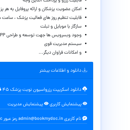
قابلیت رزرو و پرداخت آنلاین وجه
امکان عضویت پزشکان و ارائه پروفایل به هر پ
قابلیت تنظیم روز های فعالیت پزشک ، ساعت
سازگار با موبایل و تبلت
وجود وبسرویس ها جهت توسعه و طراحی APP موبایل
سیستم مدیریت قوی
و امکانات فراوان دیگر…
دانلود و اطلاعات بیشتر
دانلود اسکریپت رزرواسیون نوبت پزشک Book My Doctor
۴۵ مگابایت
پیشنمایش کاربری
پیشنمایش مدیریت
نام کاربری admin@bookmydoc.in رمز عبور admin@bookmydoc