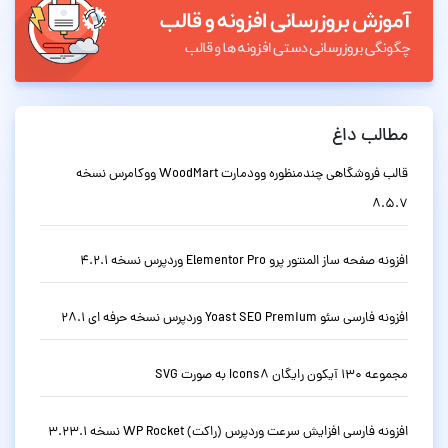
مطالب داغ
قالب فروشگاهی چندمنظوره وودمارت WoodMart ووکامرس نسخه
8.5.7
افزونه صفحه ساز المنتور پرو Elementor Pro وردپرس نسخه 4.2.1
افزونه فارسی سئو Yoast SEO Premium وردپرس نسخه حرفه ای 28.1
مجموعه 130 آیکون رایگان Icons8 به صورت SVG
افزونه فارسی افزایش سرعت وردپرس (راکت) WP Rocket نسخه 3.23.1