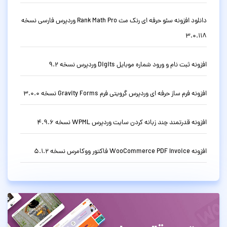
دانلود افزونه سئو حرفه ای رنک مث Rank Math Pro وردپرس فارسی نسخه
3.0.118
افزونه ثبت نام و ورود شماره موبایل Digits وردپرس نسخه 9.2
افزونه فرم ساز حرفه ای وردپرس گرویتی فرم Gravity Forms نسخه 3.0.0
افزونه قدرتمند چند زبانه کردن سایت وردپرس WPML نسخه 4.9.6
افزونه WooCommerce PDF Invoice فاکتور ووکامرس نسخه 5.1.2