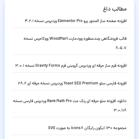
مطالب داغ
افزونه صفحه ساز المنتور پرو Elementor Pro وردپرس نسخه 4.2.1
قالب فروشگاهی چندمنظوره وودمارت WoodMart ووکامرس نسخه
8.5.7
افزونه فرم ساز حرفه ای وردپرس گرویتی فرم Gravity Forms نسخه 3.0.1
افزونه فارسی سئو Yoast SEO Premium وردپرس نسخه حرفه ای 28.2
دانلود افزونه سئو حرفه ای رنک مث Rank Math Pro وردپرس فارسی نسخه
3.0.118
مجموعه 130 آیکون رایگان Icons8 به صورت SVG