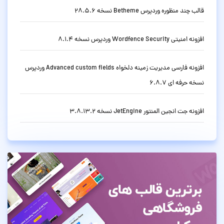
قالب چند منظوره وردپرس Betheme نسخه 28.5.6
افزونه امنیتی Wordfence Security وردپرس نسخه 8.1.4
افزونه فارسی مدیریت زمینه دلخواه Advanced custom fields وردپرس
نسخه حرفه ای 6.8.7
افزونه جت انجین المنتور JetEngine نسخه 3.8.13.2