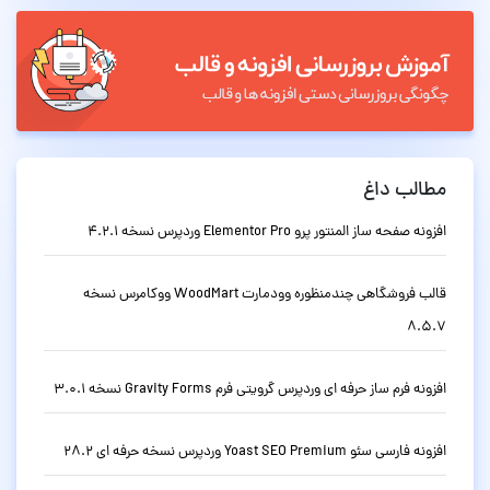
مطالب داغ
افزونه صفحه ساز المنتور پرو Elementor Pro وردپرس نسخه 4.2.1
قالب فروشگاهی چندمنظوره وودمارت WoodMart ووکامرس نسخه
8.5.7
افزونه فرم ساز حرفه ای وردپرس گرویتی فرم Gravity Forms نسخه 3.0.1
افزونه فارسی سئو Yoast SEO Premium وردپرس نسخه حرفه ای 28.2