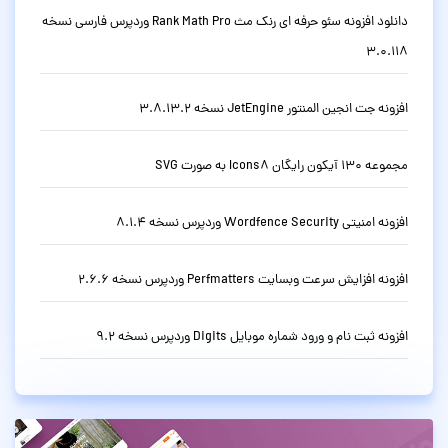
دانلود افزونه سئو حرفه ای رنک مث Rank Math Pro وردپرس فارسی نسخه
3.0.118
افزونه جت انجین المنتور JetEngine نسخه 3.8.13.2
مجموعه 130 آیکون رایگان Icons8 به صورت SVG
افزونه امنیتی Wordfence Security وردپرس نسخه 8.1.4
افزونه افزایش سرعت وبسایت Perfmatters وردپرس نسخه 2.6.6
افزونه ثبت نام و ورود شماره موبایل Digits وردپرس نسخه 9.2