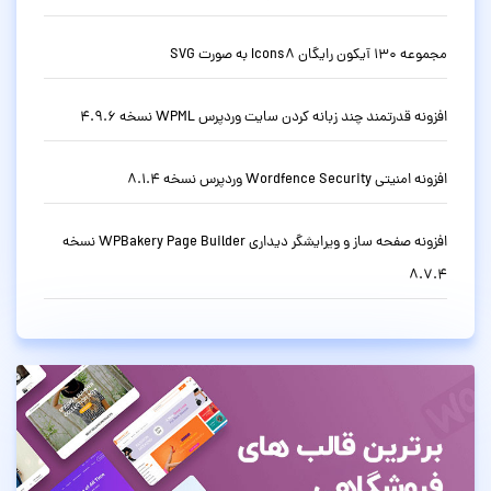
مجموعه 130 آیکون رایگان Icons8 به صورت SVG
افزونه قدرتمند چند زبانه کردن سایت وردپرس WPML نسخه 4.9.6
افزونه امنیتی Wordfence Security وردپرس نسخه 8.1.4
افزونه صفحه ساز و ویرایشگر دیداری WPBakery Page Builder نسخه
8.7.4