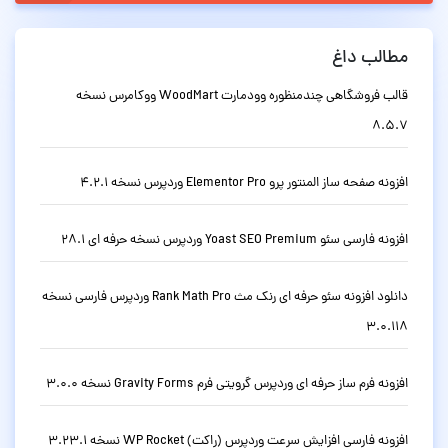
مطالب داغ
قالب فروشگاهی چندمنظوره وودمارت WoodMart ووکامرس نسخه
8.5.7
افزونه صفحه ساز المنتور پرو Elementor Pro وردپرس نسخه 4.2.1
افزونه فارسی سئو Yoast SEO Premium وردپرس نسخه حرفه ای 28.1
دانلود افزونه سئو حرفه ای رنک مث Rank Math Pro وردپرس فارسی نسخه
3.0.118
افزونه فرم ساز حرفه ای وردپرس گرویتی فرم Gravity Forms نسخه 3.0.0
افزونه فارسی افزایش سرعت وردپرس (راکت) WP Rocket نسخه 3.23.1