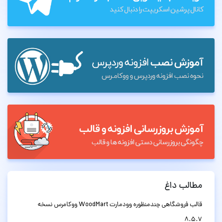
مطالب داغ
قالب فروشگاهی چندمنظوره وودمارت WoodMart ووکامرس نسخه
8.5.7