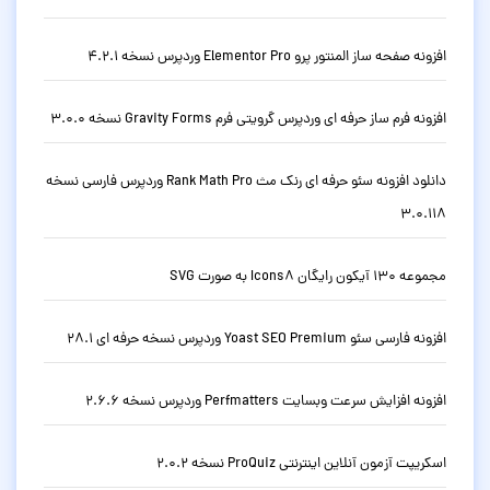
افزونه صفحه ساز المنتور پرو Elementor Pro وردپرس نسخه 4.2.1
افزونه فرم ساز حرفه ای وردپرس گرویتی فرم Gravity Forms نسخه 3.0.0
دانلود افزونه سئو حرفه ای رنک مث Rank Math Pro وردپرس فارسی نسخه
3.0.118
مجموعه 130 آیکون رایگان Icons8 به صورت SVG
افزونه فارسی سئو Yoast SEO Premium وردپرس نسخه حرفه ای 28.1
افزونه افزایش سرعت وبسایت Perfmatters وردپرس نسخه 2.6.6
اسکریپت آزمون آنلاین اینترنتی ProQuiz نسخه 2.0.2