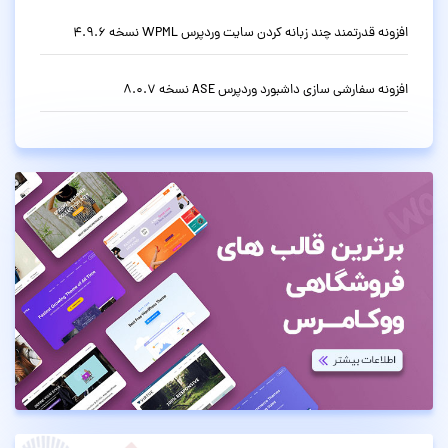
افزونه قدرتمند چند زبانه کردن سایت وردپرس WPML نسخه 4.9.6
افزونه سفارشی سازی داشبورد وردپرس ASE نسخه 8.0.7