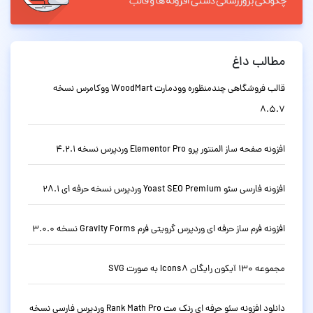
مطالب داغ
قالب فروشگاهی چندمنظوره وودمارت WoodMart ووکامرس نسخه
8.5.7
افزونه صفحه ساز المنتور پرو Elementor Pro وردپرس نسخه 4.2.1
افزونه فارسی سئو Yoast SEO Premium وردپرس نسخه حرفه ای 28.1
افزونه فرم ساز حرفه ای وردپرس گرویتی فرم Gravity Forms نسخه 3.0.0
مجموعه 130 آیکون رایگان Icons8 به صورت SVG
دانلود افزونه سئو حرفه ای رنک مث Rank Math Pro وردپرس فارسی نسخه