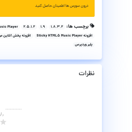
درون سورس ها اطمینان حاصل کنید
برچسب ها:
sic Player
۲.۵.۱.۲
۱.۹
۱.۸.۳.۲
افزونه Sticky HTML5 Music Player
افزونه پخش آنلاین م
پلیر وردپرس
نظرات
رأ