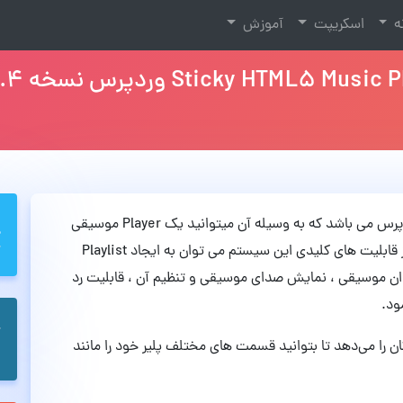
نه
اسکریپت
آموزش
Sticky HTML5 Music Player نام افزونه کاربردی وردپرس می باشد که به وسیله آن میتوانید یک Player موسیقی
آنلاین به صورت HTML5 & jQuery راه اندازی کنید. از قابلیت های کلیدی این سیستم می توان به ایجاد Playlist
وان موسیقی ، نمایش صدای موسیقی و تنظیم آن ، قابلیت رد
ود.
Sticky HTM به شما این امکان را می‌دهد تا بتوانید قسمت های مختلف پلیر خود را مانند