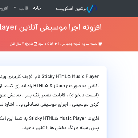
(current)
خانه
قالب
افزو
پرشین اسکریپت
افزونه اجرا موسیقی آنلاین Sticky HTML5 Music Player وردپرس نسخه 3.1.4
دسته بندی:
افزونه وردپرس
, |
۵۵۱ دانلود
تاریخ: ۲ سال قبل
(لیست دلخواه) ، قابلیت تغییر رنگ پلیر ، نمایش عن
کردن موسیقی ، اجرای موسیقی تصادفی و… اشاره نم
افزونه L5 Music Player
پس زمینه و رنگ بخش ها را تغییر دهید.