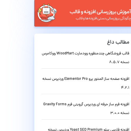
مطالب داغ
قالب فروشگاهی چندمنظوره وودمارت WoodMart ووکامرس
نسخه 8.5.7
افزونه صفحه ساز المنتور پرو Elementor Pro وردپرس نسخه
4.2.1
افزونه فرم ساز حرفه ای وردپرس گرویتی فرم Gravity Forms
نسخه 3.0.0
افزونه فارسی سئو Yoast SEO Premium وردپرس نسخه