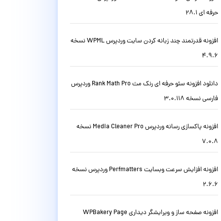
حرفه ای 28.1
افزونه قدرتمند چند زبانه کردن سایت وردپرس WPML نسخه
4.9.6
دانلود افزونه سئو حرفه ای رنک مث Rank Math Pro وردپرس
فارسی نسخه 3.0.118
افزونه پاکسازی رسانه وردپرس Media Cleaner Pro نسخه
7.0.8
افزونه افزایش سرعت وبسایت Perfmatters وردپرس نسخه
2.6.6
افزونه صفحه ساز و ویرایشگر دیداری WPBakery Page