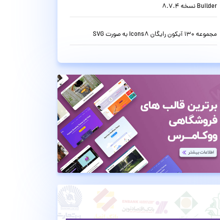
Builder نسخه 8.7.4
مجموعه 130 آیکون رایگان Icons8 به صورت SVG