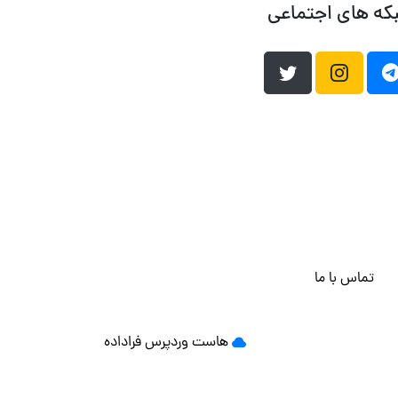
که های اجتماعی
تماس با ما
هاست وردپرس
فراداده