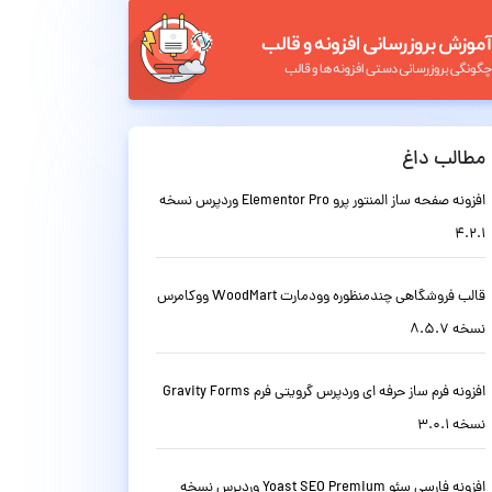
مطالب داغ
افزونه صفحه ساز المنتور پرو Elementor Pro وردپرس نسخه
4.2.1
قالب فروشگاهی چندمنظوره وودمارت WoodMart ووکامرس
نسخه 8.5.7
افزونه فرم ساز حرفه ای وردپرس گرویتی فرم Gravity Forms
نسخه 3.0.1
افزونه فارسی سئو Yoast SEO Premium وردپرس نسخه