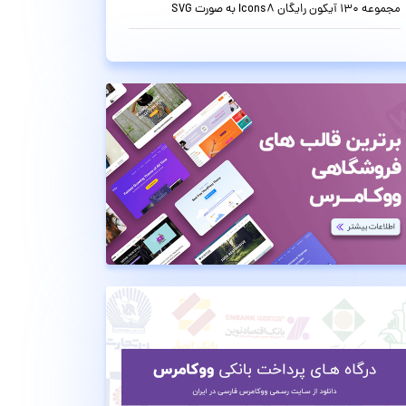
مجموعه 130 آیکون رایگان Icons8 به صورت SVG