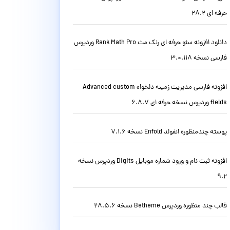
حرفه ای 28.2
دانلود افزونه سئو حرفه ای رنک مث Rank Math Pro وردپرس
فارسی نسخه 3.0.118
افزونه فارسی مدیریت زمینه دلخواه Advanced custom
fields وردپرس نسخه حرفه ای 6.8.7
پوسته چندمنظوره انفولد Enfold نسخه 7.1.6
افزونه ثبت نام و ورود شماره موبایل Digits وردپرس نسخه
9.2
قالب چند منظوره وردپرس Betheme نسخه 28.5.6