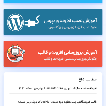
مطالب داغ
افزونه صفحه ساز المنتور پرو Elementor Pro وردپرس نسخه 4.2.1
قالب فروشگاهی چندمنظوره وودمارت WoodMart ووکامرس نسخه