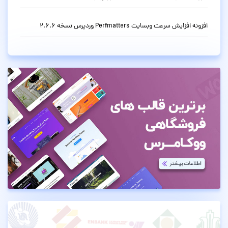
افزونه افزایش سرعت وبسایت Perfmatters وردپرس نسخه 2.6.6