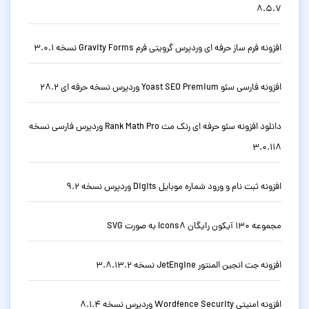
8.5.7
افزونه فرم ساز حرفه ای وردپرس گرویتی فرم Gravity Forms نسخه 3.0.1
افزونه فارسی سئو Yoast SEO Premium وردپرس نسخه حرفه ای 28.2
دانلود افزونه سئو حرفه ای رنک مث Rank Math Pro وردپرس فارسی نسخه
3.0.118
افزونه ثبت نام و ورود شماره موبایل Digits وردپرس نسخه 9.2
مجموعه 130 آیکون رایگان Icons8 به صورت SVG
افزونه جت انجین المنتور JetEngine نسخه 3.8.13.2
افزونه امنیتی Wordfence Security وردپرس نسخه 8.1.4