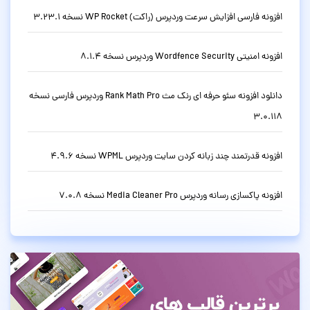
افزونه فارسی افزایش سرعت وردپرس (راکت) WP Rocket نسخه 3.23.1
افزونه امنیتی Wordfence Security وردپرس نسخه 8.1.4
دانلود افزونه سئو حرفه ای رنک مث Rank Math Pro وردپرس فارسی نسخه
3.0.118
افزونه قدرتمند چند زبانه کردن سایت وردپرس WPML نسخه 4.9.6
افزونه پاکسازی رسانه وردپرس Media Cleaner Pro نسخه 7.0.8