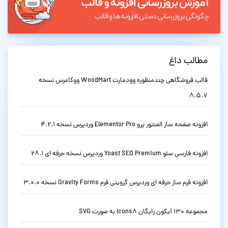
مطالب داغ
قالب فروشگاهی چندمنظوره وودمارت WoodMart ووکامرس نسخه
8.5.7
افزونه صفحه ساز المنتور پرو Elementor Pro وردپرس نسخه 4.2.1
افزونه فارسی سئو Yoast SEO Premium وردپرس نسخه حرفه ای 28.1
افزونه فرم ساز حرفه ای وردپرس گرویتی فرم Gravity Forms نسخه 3.0.0
مجموعه 130 آیکون رایگان Icons8 به صورت SVG