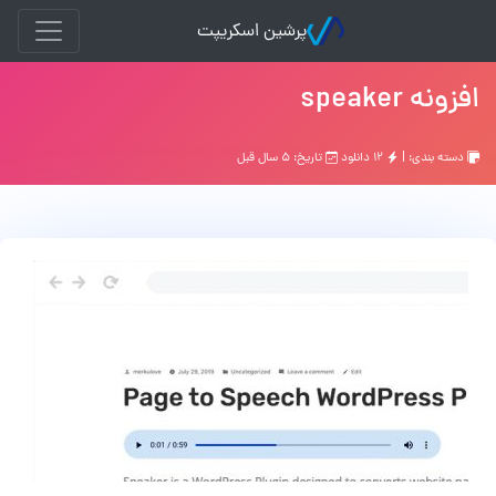
پرشین اسکریپت
افزونه speaker
دسته بندی: |
۱۲ دانلود
تاریخ: ۵ سال قبل