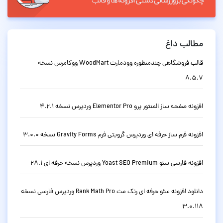
مطالب داغ
قالب فروشگاهی چندمنظوره وودمارت WoodMart ووکامرس نسخه
8.5.7
افزونه صفحه ساز المنتور پرو Elementor Pro وردپرس نسخه 4.2.1
افزونه فرم ساز حرفه ای وردپرس گرویتی فرم Gravity Forms نسخه 3.0.0
افزونه فارسی سئو Yoast SEO Premium وردپرس نسخه حرفه ای 28.1
دانلود افزونه سئو حرفه ای رنک مث Rank Math Pro وردپرس فارسی نسخه
3.0.118