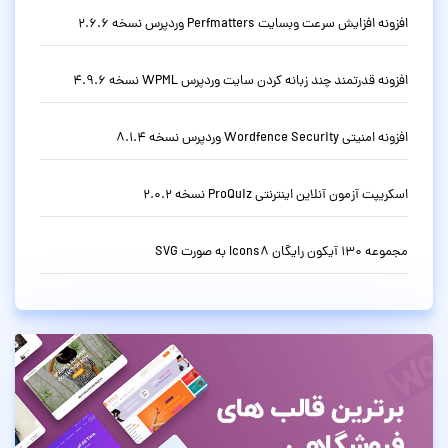
افزونه افزایش سرعت وبسایت Perfmatters وردپرس نسخه 2.6.6
افزونه قدرتمند چند زبانه کردن سایت وردپرس WPML نسخه 4.9.6
افزونه امنیتی Wordfence Security وردپرس نسخه 8.1.4
اسکریپت آزمون آنلاین اینترنتی ProQuiz نسخه 2.0.2
مجموعه 130 آیکون رایگان Icons8 به صورت SVG