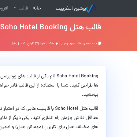
(current)
خانه
قالب
افزو
پرشین اسکریپت
قالب هتل Soho Hotel Booking وردپرس نسخه 3.2.2
دسته بندی:
قالب وردپرس
, |
۱۵۸ دانلود
تاریخ: ۵ سال قبل
Soho Hotel Booking نام یکی از قال
ها طراحی کنید. شما با استفاده از این قالب قادر خواه
ببخشید.
قالب هتل Soho Hotel با قابلیت هایی ک
های مختلف هتل برای کاربران (مهمانان هتل) و ادمی