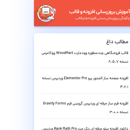
مطالب داغ
قالب فروشگاهی چندمنظوره وودمارت WoodMart ووکامرس
نسخه 8.5.7
افزونه صفحه ساز المنتور پرو Elementor Pro وردپرس نسخه
4.2.1
افزونه فرم ساز حرفه ای وردپرس گرویتی فرم Gravity Forms
نسخه 3.0.0
دانلود افزونه سئو حرفه ای رنک مث Rank Math Pro وردپرس