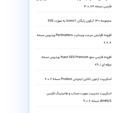
فارسی نسخه 3.0.118
مجموعه 130 آیکون رایگان Icons8 به صورت SVG
افزونه افزایش سرعت وبسایت Perfmatters وردپرس نسخه
2.6.6
افزونه فارسی سئو Yoast SEO Premium وردپرس نسخه
حرفه ای 28.1
اسکریپت آزمون آنلاین اینترنتی ProQuiz نسخه 2.0.2
اسکریپت مدیریت صورت حساب و هاستینگ فارسی
WHMCS نسخه 9.0.6