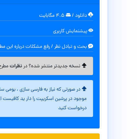
دانلود
/
۴.۵ مگابایت
پیشنمایش کاربری
بحث و تبادل نظر / رفع مشکلات درباره این م
نظرات
نسخه جدیدتر منتشر شده؟ در
مطرح 
در صورتی که نیاز به فارسی سازی ، بومی س
موجود در پرشین اسکریپت را دار ید کافیست ا
درخواست کنید