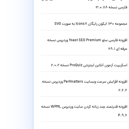
فارسی نسخه 3.0.118
مجموعه 130 آیکون رایگان Icons8 به صورت SVG
افزونه فارسی سئو Yoast SEO Premium وردپرس نسخه
حرفه ای 28.1
اسکریپت آزمون آنلاین اینترنتی ProQuiz نسخه 2.0.2
افزونه افزایش سرعت وبسایت Perfmatters وردپرس نسخه
2.6.6
افزونه قدرتمند چند زبانه کردن سایت وردپرس WPML نسخه
4.9.6