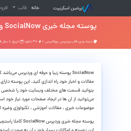
(current)
خانه
قالب
افزو
پرشین اسکریپت
پوسته مجله خبری SocialNow وردپرس نسخه 1.1.4
دسته بندی:
قالب وردپرس
,
ووکامرس
, |
۴۷ دانلود
تاریخ: ۸ سال قبل
SocialNow پوسته زیبا و حرفه ای وردپرس می
مقالات و اخبار خود راه اندازی کنید. این پوسته دارا
بتوانید قسمت های مختلف وبسایت خود را شخصی ساز
می‌توانید از آن ها در ایجاد صفحات مورد نیاز خود است
موضوعات خبری ، مقالات آموزشی ، تکنولوژی وغیره اس
پوسته مجله خبری ورد
این پوسته و امکانات بسیار خوب آن به صورت راستچی