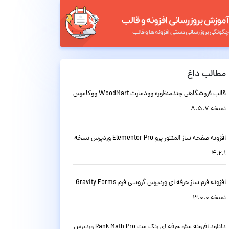
مطالب داغ
قالب فروشگاهی چندمنظوره وودمارت WoodMart ووکامرس
نسخه 8.5.7
افزونه صفحه ساز المنتور پرو Elementor Pro وردپرس نسخه
4.2.1
افزونه فرم ساز حرفه ای وردپرس گرویتی فرم Gravity Forms
نسخه 3.0.0
دانلود افزونه سئو حرفه ای رنک مث Rank Math Pro وردپرس