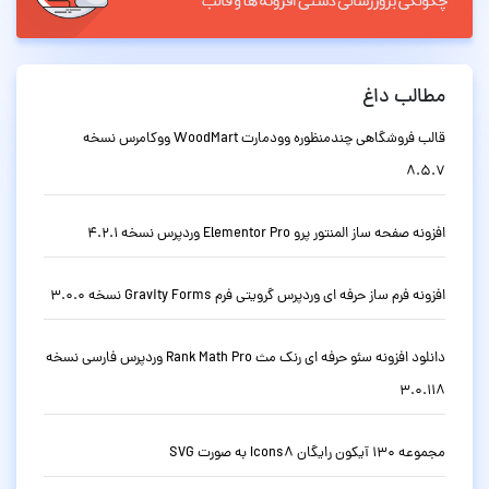
مطالب داغ
قالب فروشگاهی چندمنظوره وودمارت WoodMart ووکامرس نسخه
8.5.7
افزونه صفحه ساز المنتور پرو Elementor Pro وردپرس نسخه 4.2.1
افزونه فرم ساز حرفه ای وردپرس گرویتی فرم Gravity Forms نسخه 3.0.0
دانلود افزونه سئو حرفه ای رنک مث Rank Math Pro وردپرس فارسی نسخه
3.0.118
مجموعه 130 آیکون رایگان Icons8 به صورت SVG