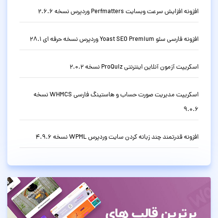
افزونه افزایش سرعت وبسایت Perfmatters وردپرس نسخه 2.6.6
افزونه فارسی سئو Yoast SEO Premium وردپرس نسخه حرفه ای 28.1
اسکریپت آزمون آنلاین اینترنتی ProQuiz نسخه 2.0.2
اسکریپت مدیریت صورت حساب و هاستینگ فارسی WHMCS نسخه
9.0.6
افزونه قدرتمند چند زبانه کردن سایت وردپرس WPML نسخه 4.9.6