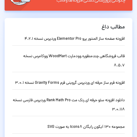
مطالب داغ
افزونه صفحه ساز المنتور پرو Elementor Pro وردپرس نسخه 4.2.1
قالب فروشگاهی چندمنظوره وودمارت WoodMart ووکامرس نسخه
8.5.7
افزونه فرم ساز حرفه ای وردپرس گرویتی فرم Gravity Forms نسخه 3.0.1
دانلود افزونه سئو حرفه ای رنک مث Rank Math Pro وردپرس فارسی نسخه
3.0.118
مجموعه 130 آیکون رایگان Icons8 به صورت SVG