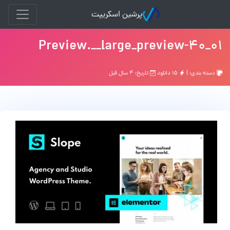
پرشین اسکریپت
01_Preview.__large_preview-40
دسته بندی: |
۱۵ دانلود
تاریخ: ۴ سال قبل