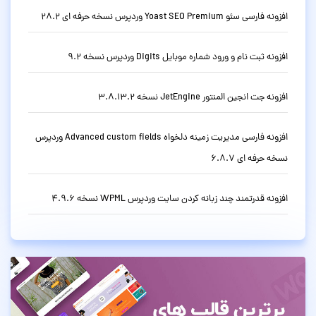
افزونه فارسی سئو Yoast SEO Premium وردپرس نسخه حرفه ای 28.2
افزونه ثبت نام و ورود شماره موبایل Digits وردپرس نسخه 9.2
افزونه جت انجین المنتور JetEngine نسخه 3.8.13.2
افزونه فارسی مدیریت زمینه دلخواه Advanced custom fields وردپرس
نسخه حرفه ای 6.8.7
افزونه قدرتمند چند زبانه کردن سایت وردپرس WPML نسخه 4.9.6