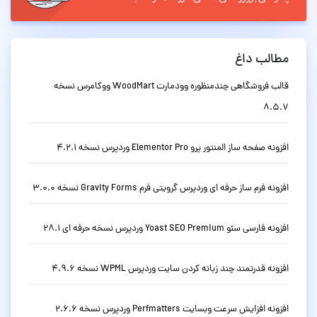
مطالب داغ
قالب فروشگاهی چندمنظوره وودمارت WoodMart ووکامرس نسخه
8.5.7
افزونه صفحه ساز المنتور پرو Elementor Pro وردپرس نسخه 4.2.1
افزونه فرم ساز حرفه ای وردپرس گرویتی فرم Gravity Forms نسخه 3.0.0
افزونه فارسی سئو Yoast SEO Premium وردپرس نسخه حرفه ای 28.1
افزونه قدرتمند چند زبانه کردن سایت وردپرس WPML نسخه 4.9.6
افزونه افزایش سرعت وبسایت Perfmatters وردپرس نسخه 2.6.6