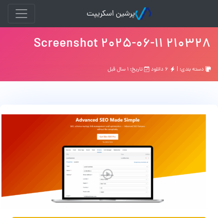
پرشین اسکریپت
Screenshot 2025-06-11 210328
دسته بندی: |
۶ دانلود
تاریخ: ۱ سال قبل