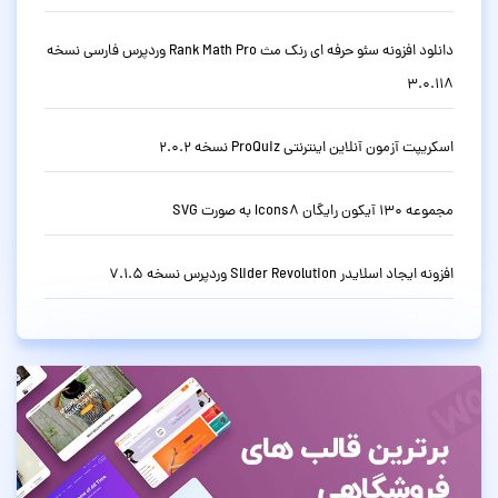
دانلود افزونه سئو حرفه ای رنک مث Rank Math Pro وردپرس فارسی نسخه
3.0.118
اسکریپت آزمون آنلاین اینترنتی ProQuiz نسخه 2.0.2
مجموعه 130 آیکون رایگان Icons8 به صورت SVG
افزونه ایجاد اسلایدر Slider Revolution وردپرس نسخه 7.1.5