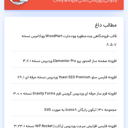
مطالب داغ
قالب فروشگاهی چندمنظوره وودمارت WoodMart ووکامرس نسخه
8.5.7
افزونه صفحه ساز المنتور پرو Elementor Pro وردپرس نسخه 4.2.1
افزونه فارسی سئو Yoast SEO Premium وردپرس نسخه حرفه ای 28.1
افزونه فرم ساز حرفه ای وردپرس گرویتی فرم Gravity Forms نسخه 3.0.0
مجموعه 130 آیکون رایگان Icons8 به صورت SVG
افزونه فارسی افزایش سرعت وردپرس (راکت) WP Rocket نسخه 3.23.1