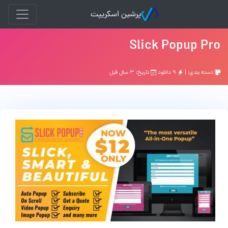
پرشین اسکریپت
Slick Popup Pro
دسته بندی: |
۹ دانلود
تاریخ: ۳ سال قبل