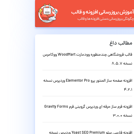
مطالب داغ
قالب فروشگاهی چندمنظوره وودمارت WoodMart ووکامرس
نسخه 8.5.7
افزونه صفحه ساز المنتور پرو Elementor Pro وردپرس نسخه
4.2.1
افزونه فرم ساز حرفه ای وردپرس گرویتی فرم Gravity Forms
نسخه 3.0.0
افزونه فارسی سئو Yoast SEO Premium وردپرس نسخه