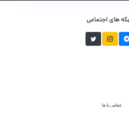
که های اجتماعی
تماس با ما
هاست وردپرس
فراداده