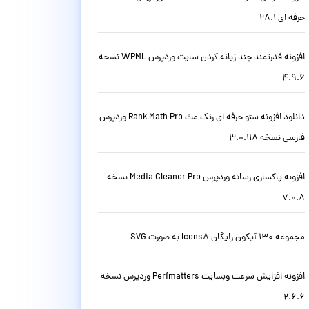
حرفه ای 28.1
افزونه قدرتمند چند زبانه کردن سایت وردپرس WPML نسخه
4.9.6
دانلود افزونه سئو حرفه ای رنک مث Rank Math Pro وردپرس
فارسی نسخه 3.0.118
افزونه پاکسازی رسانه وردپرس Media Cleaner Pro نسخه
7.0.8
مجموعه 130 آیکون رایگان Icons8 به صورت SVG
افزونه افزایش سرعت وبسایت Perfmatters وردپرس نسخه
2.6.6