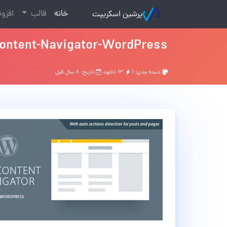
(current)
خانه
قالب
افزو
پرشین اسکریپت
Content-Navigator-WordPress
دسته بندی: |
۱۳ دانلود
تاریخ: ۸ سال قبل