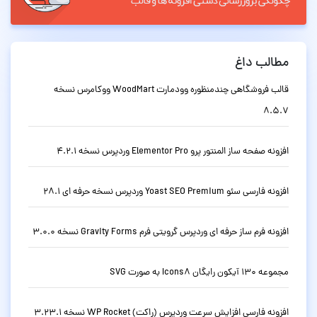
مطالب داغ
قالب فروشگاهی چندمنظوره وودمارت WoodMart ووکامرس نسخه
8.5.7
افزونه صفحه ساز المنتور پرو Elementor Pro وردپرس نسخه 4.2.1
افزونه فارسی سئو Yoast SEO Premium وردپرس نسخه حرفه ای 28.1
افزونه فرم ساز حرفه ای وردپرس گرویتی فرم Gravity Forms نسخه 3.0.0
مجموعه 130 آیکون رایگان Icons8 به صورت SVG
افزونه فارسی افزایش سرعت وردپرس (راکت) WP Rocket نسخه 3.23.1