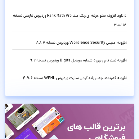
دانلود افزونه سئو حرفه ای رنک مث Rank Math Pro وردپرس فارسی نسخه
3.0.118
افزونه امنیتی Wordfence Security وردپرس نسخه 8.1.4
افزونه ثبت نام و ورود شماره موبایل Digits وردپرس نسخه 9.2
افزونه قدرتمند چند زبانه کردن سایت وردپرس WPML نسخه 4.9.6