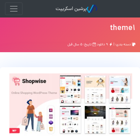
پرشین اسکریپت
theme1
دسته بندی: |
۹ دانلود
تاریخ: ۵ سال قبل