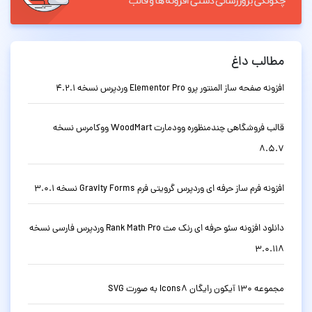
مطالب داغ
افزونه صفحه ساز المنتور پرو Elementor Pro وردپرس نسخه 4.2.1
قالب فروشگاهی چندمنظوره وودمارت WoodMart ووکامرس نسخه
8.5.7
افزونه فرم ساز حرفه ای وردپرس گرویتی فرم Gravity Forms نسخه 3.0.1
دانلود افزونه سئو حرفه ای رنک مث Rank Math Pro وردپرس فارسی نسخه
3.0.118
مجموعه 130 آیکون رایگان Icons8 به صورت SVG