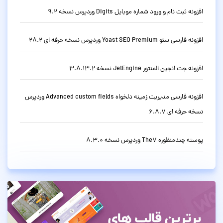
افزونه ثبت نام و ورود شماره موبایل Digits وردپرس نسخه 9.2
افزونه فارسی سئو Yoast SEO Premium وردپرس نسخه حرفه ای 28.2
افزونه جت انجین المنتور JetEngine نسخه 3.8.13.2
افزونه فارسی مدیریت زمینه دلخواه Advanced custom fields وردپرس
نسخه حرفه ای 6.8.7
پوسته چندمنظوره The7 وردپرس نسخه 8.3.0