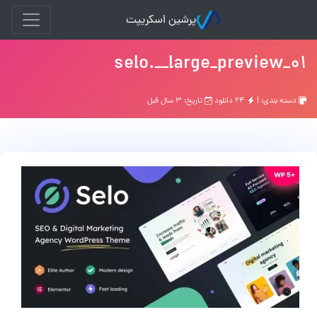
پرشین اسکریپت
01_selo.__large_preview
دسته بندی: |
۲۴ دانلود
تاریخ: ۳ سال قبل