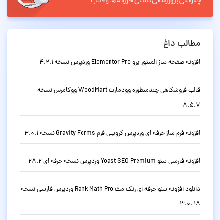
مطالب داغ
افزونه صفحه ساز المنتور پرو Elementor Pro وردپرس نسخه 4.2.1
قالب فروشگاهی چندمنظوره وودمارت WoodMart ووکامرس نسخه
8.5.7
افزونه فرم ساز حرفه ای وردپرس گرویتی فرم Gravity Forms نسخه 3.0.1
افزونه فارسی سئو Yoast SEO Premium وردپرس نسخه حرفه ای 28.2
دانلود افزونه سئو حرفه ای رنک مث Rank Math Pro وردپرس فارسی نسخه
3.0.118