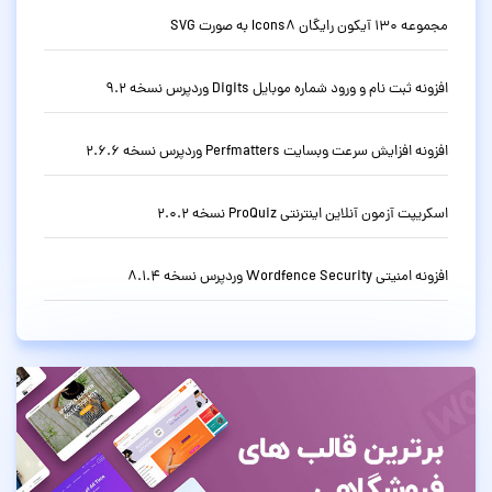
مجموعه 130 آیکون رایگان Icons8 به صورت SVG
افزونه ثبت نام و ورود شماره موبایل Digits وردپرس نسخه 9.2
افزونه افزایش سرعت وبسایت Perfmatters وردپرس نسخه 2.6.6
اسکریپت آزمون آنلاین اینترنتی ProQuiz نسخه 2.0.2
افزونه امنیتی Wordfence Security وردپرس نسخه 8.1.4