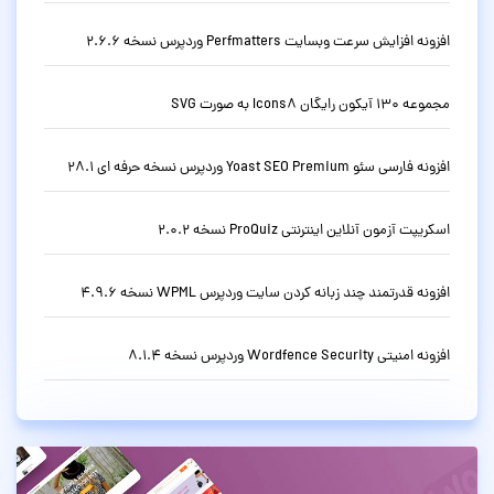
افزونه افزایش سرعت وبسایت Perfmatters وردپرس نسخه 2.6.6
مجموعه 130 آیکون رایگان Icons8 به صورت SVG
افزونه فارسی سئو Yoast SEO Premium وردپرس نسخه حرفه ای 28.1
اسکریپت آزمون آنلاین اینترنتی ProQuiz نسخه 2.0.2
افزونه قدرتمند چند زبانه کردن سایت وردپرس WPML نسخه 4.9.6
افزونه امنیتی Wordfence Security وردپرس نسخه 8.1.4