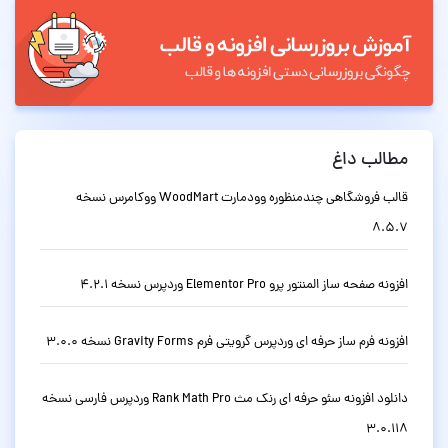
مطالب داغ
قالب فروشگاهی چندمنظوره وودمارت WoodMart ووکامرس نسخه
8.5.7
افزونه صفحه ساز المنتور پرو Elementor Pro وردپرس نسخه 4.2.1
افزونه فرم ساز حرفه ای وردپرس گرویتی فرم Gravity Forms نسخه 3.0.0
دانلود افزونه سئو حرفه ای رنک مث Rank Math Pro وردپرس فارسی نسخه
3.0.118