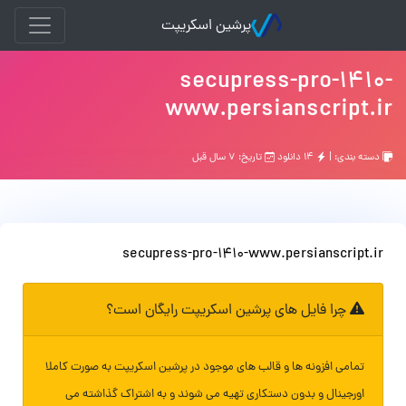
پرشین اسکریپت
secupress-pro-1410-
www.persianscript.ir
دسته بندی: |
۱۴ دانلود
تاریخ: ۷ سال قبل
secupress-pro-1410-www.persianscript.ir
چرا فایل های پرشین اسکریپت رایگان است؟
تمامی افزونه ها و قالب های موجود در پرشین اسکریپت به صورت کاملا
اورجینال و بدون دستکاری تهیه می شوند و به اشتراک گذاشته می