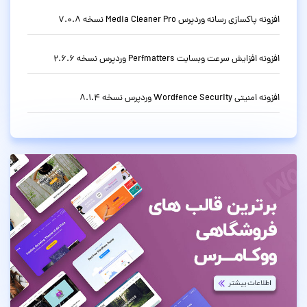
افزونه پاکسازی رسانه وردپرس Media Cleaner Pro نسخه 7.0.8
افزونه افزایش سرعت وبسایت Perfmatters وردپرس نسخه 2.6.6
افزونه امنیتی Wordfence Security وردپرس نسخه 8.1.4