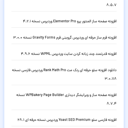
8.5.7
افزونه صفحه ساز المنتور پرو Elementor Pro وردپرس نسخه 4.2.1
افزونه فرم ساز حرفه ای وردپرس گرویتی فرم Gravity Forms نسخه 3.0.0
افزونه قدرتمند چند زبانه کردن سایت وردپرس WPML نسخه 4.9.6
دانلود افزونه سئو حرفه ای رنک مث Rank Math Pro وردپرس فارسی نسخه
3.0.118
افزونه صفحه ساز و ویرایشگر دیداری WPBakery Page Builder نسخه
8.7.4
افزونه فارسی سئو Yoast SEO Premium وردپرس نسخه حرفه ای 28.1