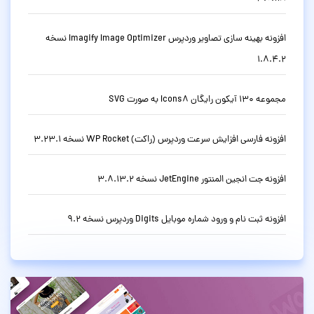
افزونه بهینه سازی تصاویر وردپرس Imagify Image Optimizer نسخه
1.8.4.2
مجموعه 130 آیکون رایگان Icons8 به صورت SVG
افزونه فارسی افزایش سرعت وردپرس (راکت) WP Rocket نسخه 3.23.1
افزونه جت انجین المنتور JetEngine نسخه 3.8.13.2
افزونه ثبت نام و ورود شماره موبایل Digits وردپرس نسخه 9.2