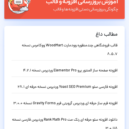
مطالب داغ
قالب فروشگاهی چندمنظوره وودمارت WoodMart ووکامرس نسخه
8.5.7
افزونه صفحه ساز المنتور پرو Elementor Pro وردپرس نسخه 4.2.1
افزونه فارسی سئو Yoast SEO Premium وردپرس نسخه حرفه ای 28.1
افزونه فرم ساز حرفه ای وردپرس گرویتی فرم Gravity Forms نسخه 3.0.0
دانلود افزونه سئو حرفه ای رنک مث Rank Math Pro وردپرس فارسی نسخه
3.0.118