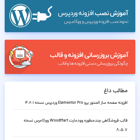
مطالب داغ
افزونه صفحه ساز المنتور پرو Elementor Pro وردپرس نسخه 4.2.1
قالب فروشگاهی چندمنظوره وودمارت WoodMart ووکامرس نسخه
8.5.7