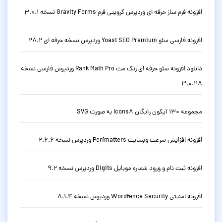
افزونه فرم ساز حرفه ای وردپرس گرویتی فرم Gravity Forms نسخه 3.0.1
افزونه فارسی سئو Yoast SEO Premium وردپرس نسخه حرفه ای 28.2
دانلود افزونه سئو حرفه ای رنک مث Rank Math Pro وردپرس فارسی نسخه
3.0.118
مجموعه 130 آیکون رایگان Icons8 به صورت SVG
افزونه افزایش سرعت وبسایت Perfmatters وردپرس نسخه 2.6.6
افزونه ثبت نام و ورود شماره موبایل Digits وردپرس نسخه 9.2
افزونه امنیتی Wordfence Security وردپرس نسخه 8.1.4