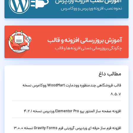
مطالب داغ
قالب فروشگاهی چندمنظوره وودمارت WoodMart ووکامرس نسخه
8.5.7
افزونه صفحه ساز المنتور پرو Elementor Pro وردپرس نسخه 4.2.1
افزونه فرم ساز حرفه ای وردپرس گرویتی فرم Gravity Forms نسخه 3.0.0