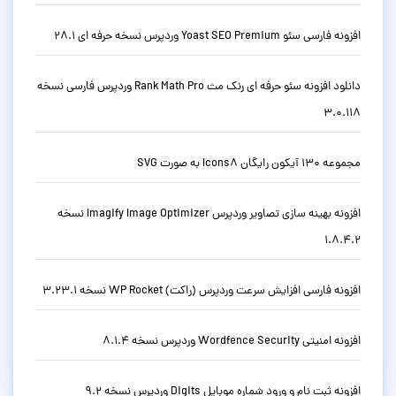
افزونه فارسی سئو Yoast SEO Premium وردپرس نسخه حرفه ای 28.1
دانلود افزونه سئو حرفه ای رنک مث Rank Math Pro وردپرس فارسی نسخه
3.0.118
مجموعه 130 آیکون رایگان Icons8 به صورت SVG
افزونه بهینه سازی تصاویر وردپرس Imagify Image Optimizer نسخه
1.8.4.2
افزونه فارسی افزایش سرعت وردپرس (راکت) WP Rocket نسخه 3.23.1
افزونه امنیتی Wordfence Security وردپرس نسخه 8.1.4
افزونه ثبت نام و ورود شماره موبایل Digits وردپرس نسخه 9.2