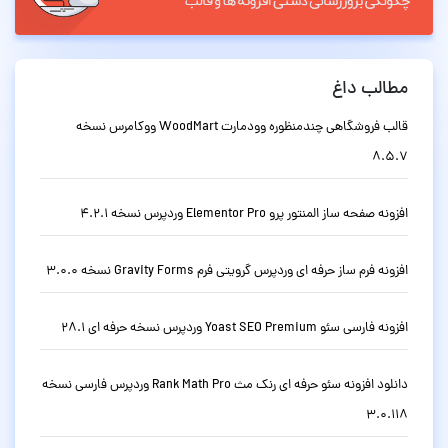
مطالب داغ
قالب فروشگاهی چندمنظوره وودمارت WoodMart ووکامرس نسخه
8.5.7
افزونه صفحه ساز المنتور پرو Elementor Pro وردپرس نسخه 4.2.1
افزونه فرم ساز حرفه ای وردپرس گرویتی فرم Gravity Forms نسخه 3.0.0
افزونه فارسی سئو Yoast SEO Premium وردپرس نسخه حرفه ای 28.1
دانلود افزونه سئو حرفه ای رنک مث Rank Math Pro وردپرس فارسی نسخه
3.0.118