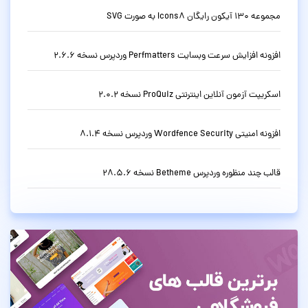
مجموعه 130 آیکون رایگان Icons8 به صورت SVG
افزونه افزایش سرعت وبسایت Perfmatters وردپرس نسخه 2.6.6
اسکریپت آزمون آنلاین اینترنتی ProQuiz نسخه 2.0.2
افزونه امنیتی Wordfence Security وردپرس نسخه 8.1.4
قالب چند منظوره وردپرس Betheme نسخه 28.5.6