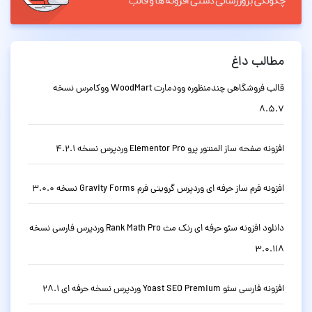
مطالب داغ
قالب فروشگاهی چندمنظوره وودمارت WoodMart ووکامرس نسخه
8.5.7
افزونه صفحه ساز المنتور پرو Elementor Pro وردپرس نسخه 4.2.1
افزونه فرم ساز حرفه ای وردپرس گرویتی فرم Gravity Forms نسخه 3.0.0
دانلود افزونه سئو حرفه ای رنک مث Rank Math Pro وردپرس فارسی نسخه
3.0.118
افزونه فارسی سئو Yoast SEO Premium وردپرس نسخه حرفه ای 28.1