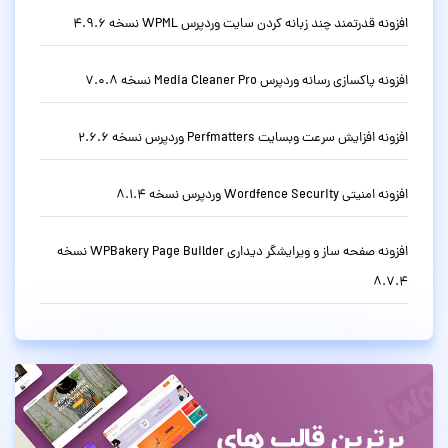
افزونه قدرتمند چند زبانه کردن سایت وردپرس WPML نسخه 4.9.6
افزونه پاکسازی رسانه وردپرس Media Cleaner Pro نسخه 7.0.8
افزونه افزایش سرعت وبسایت Perfmatters وردپرس نسخه 2.6.6
افزونه امنیتی Wordfence Security وردپرس نسخه 8.1.4
افزونه صفحه ساز و ویرایشگر دیداری WPBakery Page Builder نسخه
8.7.4