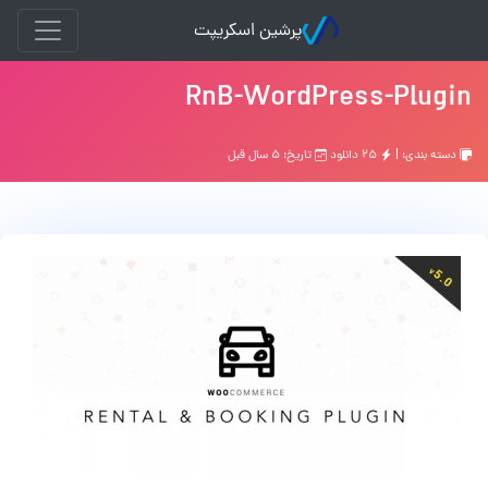
پرشین اسکریپت
RnB-WordPress-Plugin
دسته بندی: |
۲۵ دانلود
تاریخ: ۵ سال قبل