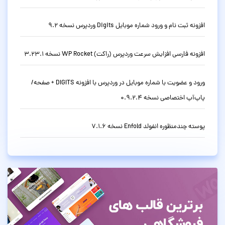
افزونه ثبت نام و ورود شماره موبایل Digits وردپرس نسخه 9.2
افزونه فارسی افزایش سرعت وردپرس (راکت) WP Rocket نسخه 3.23.1
ورود و عضویت با شماره موبایل در وردپرس با افزونه DIGITS + صفحه/
پاپ‌آپ اختصاصی نسخه 0.9.2.4
پوسته چندمنظوره انفولد Enfold نسخه 7.1.6