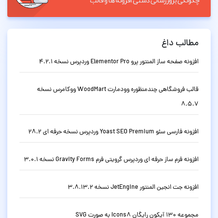
مطالب داغ
افزونه صفحه ساز المنتور پرو Elementor Pro وردپرس نسخه 4.2.1
قالب فروشگاهی چندمنظوره وودمارت WoodMart ووکامرس نسخه
8.5.7
افزونه فارسی سئو Yoast SEO Premium وردپرس نسخه حرفه ای 28.2
افزونه فرم ساز حرفه ای وردپرس گرویتی فرم Gravity Forms نسخه 3.0.1
افزونه جت انجین المنتور JetEngine نسخه 3.8.13.2
مجموعه 130 آیکون رایگان Icons8 به صورت SVG