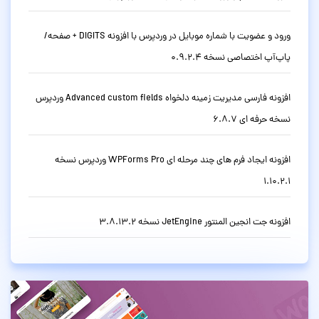
ورود و عضویت با شماره موبایل در وردپرس با افزونه DIGITS + صفحه/
پاپ‌آپ اختصاصی نسخه 0.9.2.4
افزونه فارسی مدیریت زمینه دلخواه Advanced custom fields وردپرس
نسخه حرفه ای 6.8.7
افزونه ایجاد فرم های چند مرحله ای WPForms Pro وردپرس نسخه
1.10.2.1
افزونه جت انجین المنتور JetEngine نسخه 3.8.13.2