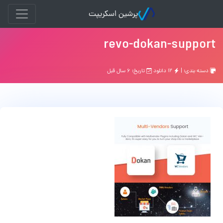
پرشین اسکریپت
revo-dokan-support
دسته بندی: |
۱۲ دانلود
تاریخ: ۶ سال قبل