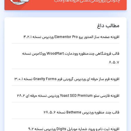
مطالب داغ
افزونه صفحه ساز المنتور پرو Elementor Pro وردپرس نسخه 4.2.1
قالب فروشگاهی چندمنظوره وودمارت WoodMart ووکامرس نسخه
8.5.7
افزونه فرم ساز حرفه ای وردپرس گرویتی فرم Gravity Forms نسخه 3.0.1
افزونه فارسی سئو Yoast SEO Premium وردپرس نسخه حرفه ای 28.2
قالب چند منظوره وردپرس Betheme نسخه 28.5.6
افزونه ثبت نام و ورود شماره موبایل Digits وردپرس نسخه 9.2