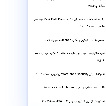
حرفه ای 28.2
دانلود افزونه سئو حرفه ای رنک مث Rank Math Pro وردپرس
فارسی نسخه 3.0.118
مجموعه 130 آیکون رایگان Icons8 به صورت SVG
افزونه افزایش سرعت وبسایت Perfmatters وردپرس نسخه
2.6.6
افزونه امنیتی Wordfence Security وردپرس نسخه 8.1.4
قالب چند منظوره وردپرس Betheme نسخه 28.5.6
اسکریپت آزمون آنلاین اینترنتی ProQuiz نسخه 2.0.2