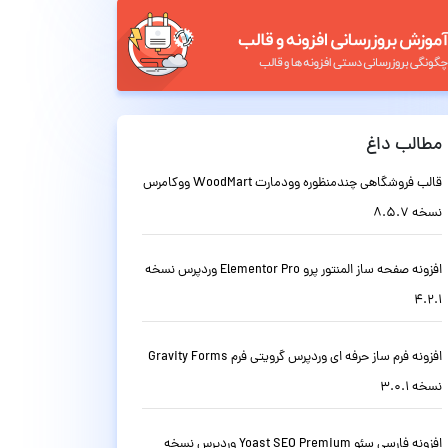
مطالب داغ
قالب فروشگاهی چندمنظوره وودمارت WoodMart ووکامرس
نسخه 8.5.7
افزونه صفحه ساز المنتور پرو Elementor Pro وردپرس نسخه
4.2.1
افزونه فرم ساز حرفه ای وردپرس گرویتی فرم Gravity Forms
نسخه 3.0.1
افزونه فارسی سئو Yoast SEO Premium وردپرس نسخه