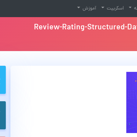
نه
اسکریپت
آموزش
Review-Rating-Structured-D