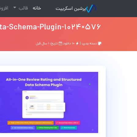
(current)
خانه
قالب
افزو
پرشین اسکریپت
ata-Schema-Plugin-1024×576
دسته بندی: |
۱۰ دانلود
تاریخ: ۱ سال قبل