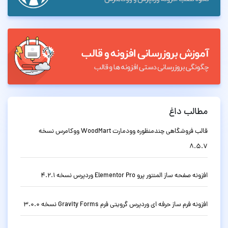
مطالب داغ
قالب فروشگاهی چندمنظوره وودمارت WoodMart ووکامرس نسخه
8.5.7
افزونه صفحه ساز المنتور پرو Elementor Pro وردپرس نسخه 4.2.1
افزونه فرم ساز حرفه ای وردپرس گرویتی فرم Gravity Forms نسخه 3.0.0