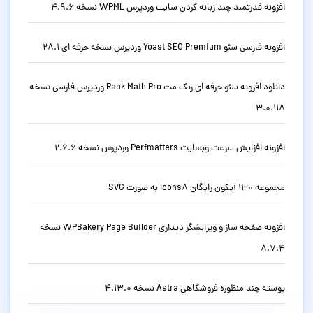
افزونه قدرتمند چند زبانه کردن سایت وردپرس WPML نسخه 4.9.6
افزونه فارسی سئو Yoast SEO Premium وردپرس نسخه حرفه ای 28.1
دانلود افزونه سئو حرفه ای رنک مث Rank Math Pro وردپرس فارسی نسخه
3.0.118
افزونه افزایش سرعت وبسایت Perfmatters وردپرس نسخه 2.6.6
مجموعه 130 آیکون رایگان Icons8 به صورت SVG
افزونه صفحه ساز و ویرایشگر دیداری WPBakery Page Builder نسخه
8.7.4
پوسته چند منظوره فروشگاهی Astra نسخه 4.13.0