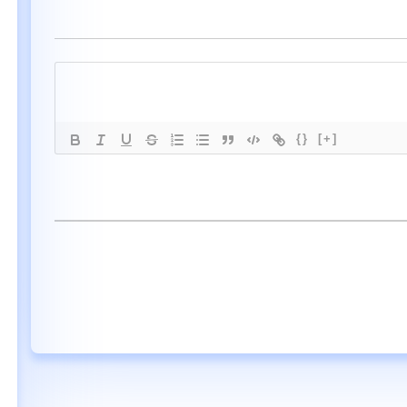
{}
[+]