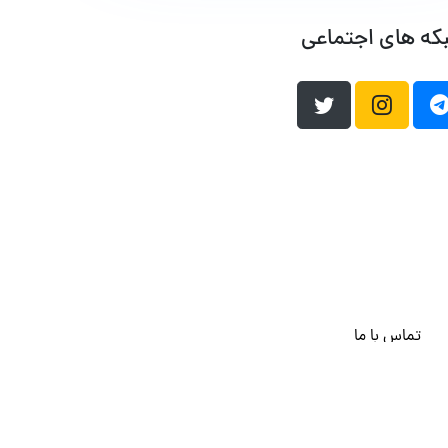
که های اجتماعی
تماس با ما
هاست وردپرس
فراداده