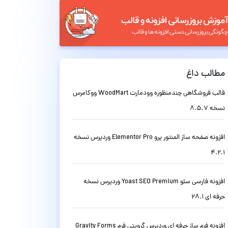
مطالب داغ
قالب فروشگاهی چندمنظوره وودمارت WoodMart ووکامرس
نسخه 8.5.7
افزونه صفحه ساز المنتور پرو Elementor Pro وردپرس نسخه
4.2.1
افزونه فارسی سئو Yoast SEO Premium وردپرس نسخه
حرفه ای 28.1
افزونه فرم ساز حرفه ای وردپرس گرویتی فرم Gravity Forms