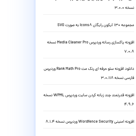
نسخه 3.0.0
مجموعه 130 آیکون رایگان Icons8 به صورت SVG
افزونه پاکسازی رسانه وردپرس Media Cleaner Pro نسخه
7.0.8
دانلود افزونه سئو حرفه ای رنک مث Rank Math Pro وردپرس
فارسی نسخه 3.0.118
افزونه قدرتمند چند زبانه کردن سایت وردپرس WPML نسخه
4.9.6
افزونه امنیتی Wordfence Security وردپرس نسخه 8.1.4