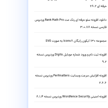
حرفه ای 28.2
دانلود افزونه سئو حرفه ای رنک مث Rank Math Pro وردپرس
فارسی نسخه 3.0.118
مجموعه 130 آیکون رایگان Icons8 به صورت SVG
افزونه ثبت نام و ورود شماره موبایل Digits وردپرس نسخه
9.2
افزونه افزایش سرعت وبسایت Perfmatters وردپرس نسخه
2.6.6
افزونه امنیتی Wordfence Security وردپرس نسخه 8.1.4