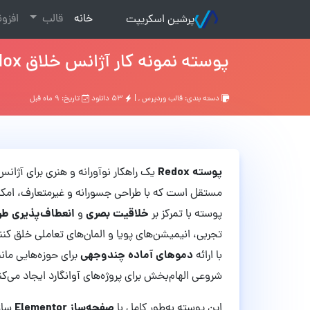
(current)
خانه
قالب
افزو
پرشین اسکریپت
پوسته نمونه کار آژانس خلاق Redox نسخه 1.0.5
دسته بندی:
قالب وردپرس
, |
۵۳ دانلود
تاریخ: ۹ ماه قبل
پوسته Redox
یک راهکار نوآورانه و هنری برای آژان
مستقل است که با طراحی جسورانه و غیرمتعارف، امکان ن
خلاقیت بصری
انعطاف‌پذیری طر
پوسته با تمرکز بر
و
تجربی، انیمیشن‌های پویا و المان‌های تعاملی خلق کن
دموهای آماده چندوجهی
با ارائه
برای حوزه‌هایی مان
شروعی الهام‌بخش برای پروژه‌های آوانگارد ایجاد می‌کن
صفحه‌ساز Elementor
این پوسته به‌طور کامل با
سازگ