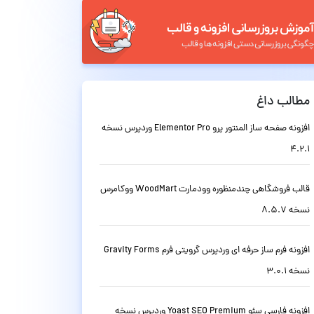
مطالب داغ
افزونه صفحه ساز المنتور پرو Elementor Pro وردپرس نسخه
4.2.1
قالب فروشگاهی چندمنظوره وودمارت WoodMart ووکامرس
نسخه 8.5.7
افزونه فرم ساز حرفه ای وردپرس گرویتی فرم Gravity Forms
نسخه 3.0.1
افزونه فارسی سئو Yoast SEO Premium وردپرس نسخه