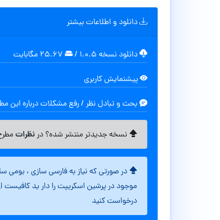
دانلود و اطلاعات بیشتر
دانلود نسخه ۱.۰.۵
/
۲۵.۶۷ مگابايت
پیشنمایش کاربری
بحث و تبادل نظر / رفع مشکلات درباره این م
نظرات
نسخه جدیدتر منتشر شده؟ در
مطرح 
در صورتی که نیاز به فارسی سازی ، بومی س
موجود در پرشین اسکریپت را دار ید کافیست ا
درخواست کنید