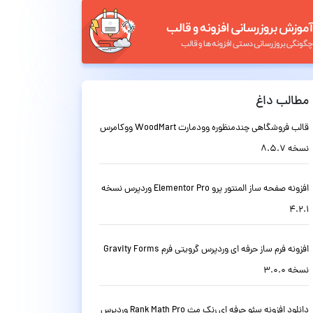
مطالب داغ
قالب فروشگاهی چندمنظوره وودمارت WoodMart ووکامرس
نسخه 8.5.7
افزونه صفحه ساز المنتور پرو Elementor Pro وردپرس نسخه
4.2.1
افزونه فرم ساز حرفه ای وردپرس گرویتی فرم Gravity Forms
نسخه 3.0.0
دانلود افزونه سئو حرفه ای رنک مث Rank Math Pro وردپرس