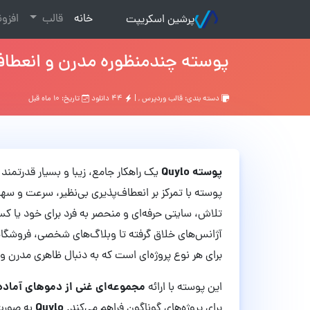
(current)
خانه
قالب
افزو
پرشین اسکریپت
پوسته چندمنظوره مدرن و انعطاف‌پذیر Quylo نس
دسته بندی:
قالب وردپرس
, |
۴۴ دانلود
تاریخ: ۱۰ ماه قبل
پوسته Quylo
یک راهکار جامع، زیبا و بسیار قدرتمند
پوسته با تمرکز بر انعطاف‌پذیری بی‌نظیر، سرعت و سهول
تلاش، سایتی حرفه‌ای و منحصر به فرد برای خود یا کس
برای هر نوع پروژه‌ای است که به دنبال ظاهری مدرن 
مجموعه‌ای غنی از دموهای آماده 
این پوسته با ارائه
Quylo
برای پروژه‌های گوناگون فراهم می‌کند.
به صورت