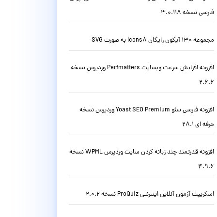
فارسی نسخه 3.0.118
مجموعه 130 آیکون رایگان Icons8 به صورت SVG
افزونه افزایش سرعت وبسایت Perfmatters وردپرس نسخه
2.6.6
افزونه فارسی سئو Yoast SEO Premium وردپرس نسخه
حرفه ای 28.1
افزونه قدرتمند چند زبانه کردن سایت وردپرس WPML نسخه
4.9.6
اسکریپت آزمون آنلاین اینترنتی ProQuiz نسخه 2.0.2