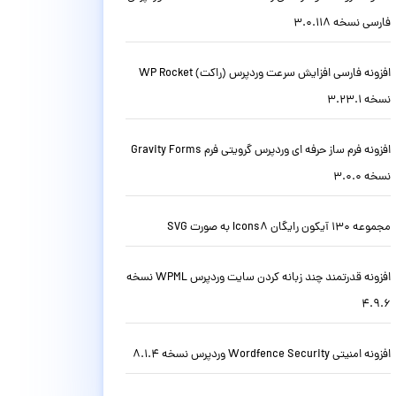
فارسی نسخه 3.0.118
افزونه فارسی افزایش سرعت وردپرس (راکت) WP Rocket
نسخه 3.23.1
افزونه فرم ساز حرفه ای وردپرس گرویتی فرم Gravity Forms
نسخه 3.0.0
مجموعه 130 آیکون رایگان Icons8 به صورت SVG
افزونه قدرتمند چند زبانه کردن سایت وردپرس WPML نسخه
4.9.6
افزونه امنیتی Wordfence Security وردپرس نسخه 8.1.4