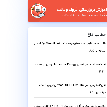
مطالب داغ
قالب فروشگاهی چندمنظوره وودمارت WoodMart ووکامرس
نسخه 8.5.7
افزونه صفحه ساز المنتور پرو Elementor Pro وردپرس نسخه
4.2.1
افزونه فارسی سئو Yoast SEO Premium وردپرس نسخه
حرفه ای 28.1
دانلود افزونه سئو حرفه ای رنک مث Rank Math Pro وردپرس