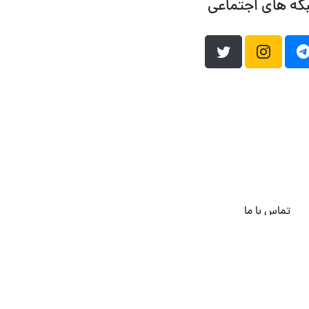
که های اجتماعی
تماس با ما
هاست وردپرس
فراداده