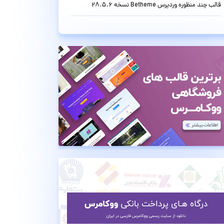
قالب چند منظوره وردپرس Betheme نسخه 28.5.6