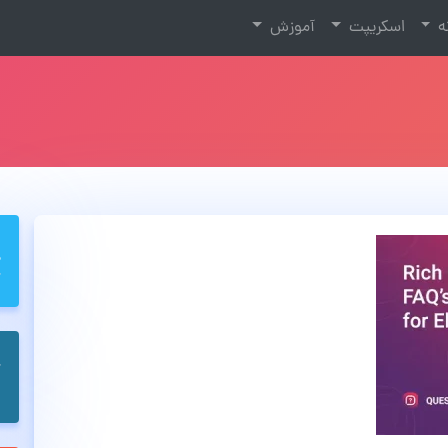
نه
اسکریپت
آموزش