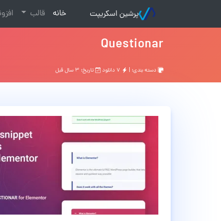
(current)
خانه
قالب
افزو
پرشین اسکریپت
Questionar
دسته بندی: |
۷ دانلود
تاریخ: ۳ سال قبل