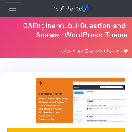
پرشین اسکریپت
QAEngine-v1.5.1-Question-and-
Answer-WordPress-Theme
دسته بندی: |
۲۵ دانلود
تاریخ: ۱۰ سال قبل