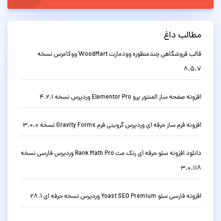
مطالب داغ
قالب فروشگاهی چندمنظوره وودمارت WoodMart ووکامرس نسخه
8.5.7
افزونه صفحه ساز المنتور پرو Elementor Pro وردپرس نسخه 4.2.1
افزونه فرم ساز حرفه ای وردپرس گرویتی فرم Gravity Forms نسخه 3.0.0
دانلود افزونه سئو حرفه ای رنک مث Rank Math Pro وردپرس فارسی نسخه
3.0.118
افزونه فارسی سئو Yoast SEO Premium وردپرس نسخه حرفه ای 28.1