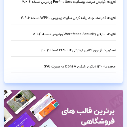
افزونه افزایش سرعت وبسایت Perfmatters وردپرس نسخه 2.6.6
افزونه قدرتمند چند زبانه کردن سایت وردپرس WPML نسخه 4.9.6
افزونه امنیتی Wordfence Security وردپرس نسخه 8.1.4
اسکریپت آزمون آنلاین اینترنتی ProQuiz نسخه 2.0.2
مجموعه 130 آیکون رایگان Icons8 به صورت SVG