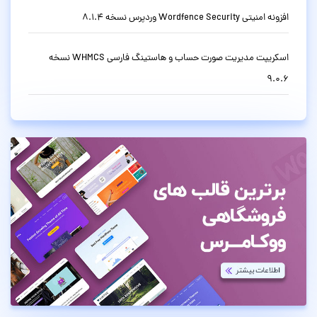
افزونه امنیتی Wordfence Security وردپرس نسخه 8.1.4
اسکریپت مدیریت صورت حساب و هاستینگ فارسی WHMCS نسخه
9.0.6