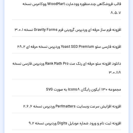
قالب فروشگاهی چندمنظوره وودمارت WoodMart ووکامرس نسخه
8.5.7
افزونه فرم ساز حرفه ای وردپرس گرویتی فرم Gravity Forms نسخه 3.0.1
افزونه فارسی سئو Yoast SEO Premium وردپرس نسخه حرفه ای 28.2
دانلود افزونه سئو حرفه ای رنک مث Rank Math Pro وردپرس فارسی نسخه
3.0.118
مجموعه 130 آیکون رایگان Icons8 به صورت SVG
افزونه افزایش سرعت وبسایت Perfmatters وردپرس نسخه 2.6.6
افزونه ثبت نام و ورود شماره موبایل Digits وردپرس نسخه 9.2