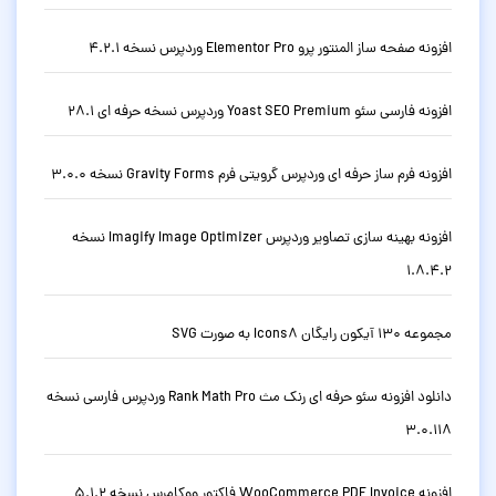
افزونه صفحه ساز المنتور پرو Elementor Pro وردپرس نسخه 4.2.1
افزونه فارسی سئو Yoast SEO Premium وردپرس نسخه حرفه ای 28.1
افزونه فرم ساز حرفه ای وردپرس گرویتی فرم Gravity Forms نسخه 3.0.0
افزونه بهینه سازی تصاویر وردپرس Imagify Image Optimizer نسخه
1.8.4.2
مجموعه 130 آیکون رایگان Icons8 به صورت SVG
دانلود افزونه سئو حرفه ای رنک مث Rank Math Pro وردپرس فارسی نسخه
3.0.118
افزونه WooCommerce PDF Invoice فاکتور ووکامرس نسخه 5.1.2