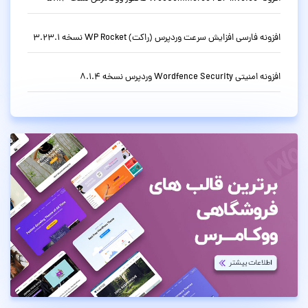
افزونه فارسی افزایش سرعت وردپرس (راکت) WP Rocket نسخه 3.23.1
افزونه امنیتی Wordfence Security وردپرس نسخه 8.1.4