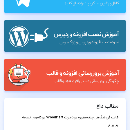
مطالب داغ
قالب فروشگاهی چندمنظوره وودمارت WoodMart ووکامرس نسخه
8.5.7