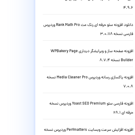
4.9.6
دانلود افزونه سئو حرفه ای رنک مث Rank Math Pro وردپرس
فارسی نسخه 3.0.118
افزونه صفحه ساز و ویرایشگر دیداری WPBakery Page
Builder نسخه 8.7.4
افزونه پاکسازی رسانه وردپرس Media Cleaner Pro نسخه
7.0.8
افزونه فارسی سئو Yoast SEO Premium وردپرس نسخه
حرفه ای 28.1
افزونه افزایش سرعت وبسایت Perfmatters وردپرس نسخه