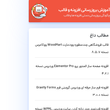
مطالب داغ
قالب فروشگاهی چندمنظوره وودمارت WoodMart ووکامرس
نسخه 8.5.7
افزونه صفحه ساز المنتور پرو Elementor Pro وردپرس نسخه
4.2.1
افزونه فرم ساز حرفه ای وردپرس گرویتی فرم Gravity Forms
نسخه 3.0.0
افزونه قدرتمند چند زبانه کردن سایت وردپرس WPML نسخه