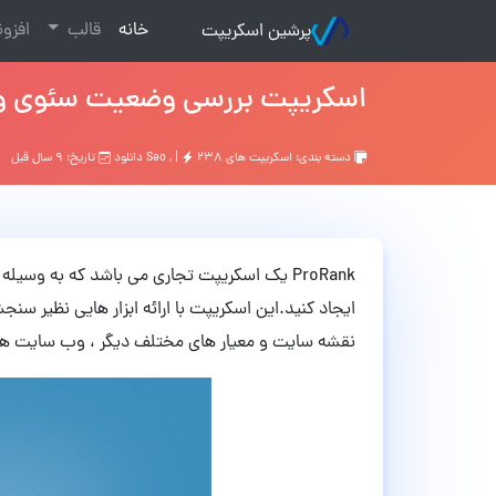
(current)
خانه
قالب
افزو
پرشین اسکریپت
اسکریپت بررسی وضعیت سئوی وب سای
دسته بندی:
اسکریپت های Seo
۲۳۸ دانلود
, |
تاریخ: ۹ سال قبل
ProRank یک اسکریپت تجاری می باشد که به 
ایجاد کنید.این اسکریپت با ارائه ابزار هایی نظی
نقشه سایت و معیار های مختلف دیگر ، وب سایت ها ر