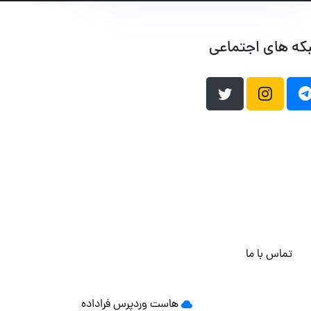
که های اجتماعی
تماس با ما
هاست وردپرس
فراداده