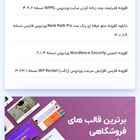
افزونه قدرتمند چند زبانه کردن سایت وردپرس WPML نسخه 4.9.6
دانلود افزونه سئو حرفه ای رنک مث Rank Math Pro وردپرس فارسی نسخه
3.0.118
افزونه امنیتی Wordfence Security وردپرس نسخه 8.1.4
افزونه فارسی افزایش سرعت وردپرس (راکت) WP Rocket نسخه 3.23.1