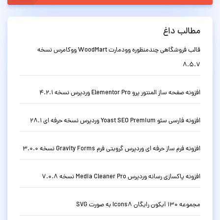
مطالب داغ
قالب فروشگاهی چندمنظوره وودمارت WoodMart ووکامرس نسخه
8.5.7
افزونه صفحه ساز المنتور پرو Elementor Pro وردپرس نسخه 4.2.1
افزونه فارسی سئو Yoast SEO Premium وردپرس نسخه حرفه ای 28.1
افزونه فرم ساز حرفه ای وردپرس گرویتی فرم Gravity Forms نسخه 3.0.0
افزونه پاکسازی رسانه وردپرس Media Cleaner Pro نسخه 7.0.8
مجموعه 130 آیکون رایگان Icons8 به صورت SVG