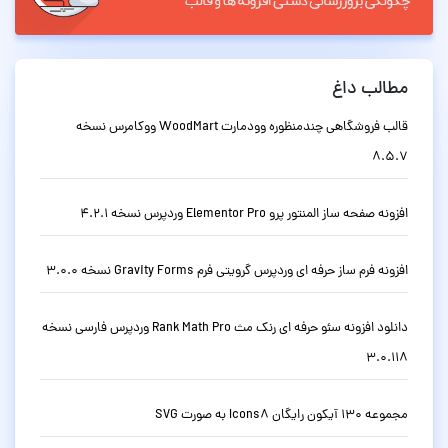
مطالب داغ
قالب فروشگاهی چندمنظوره وودمارت WoodMart ووکامرس نسخه
8.5.7
افزونه صفحه ساز المنتور پرو Elementor Pro وردپرس نسخه 4.2.1
افزونه فرم ساز حرفه ای وردپرس گرویتی فرم Gravity Forms نسخه 3.0.0
دانلود افزونه سئو حرفه ای رنک مث Rank Math Pro وردپرس فارسی نسخه
3.0.118
مجموعه 130 آیکون رایگان Icons8 به صورت SVG