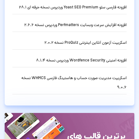
افزونه فارسی سئو Yoast SEO Premium وردپرس نسخه حرفه ای 28.1
افزونه افزایش سرعت وبسایت Perfmatters وردپرس نسخه 2.6.6
اسکریپت آزمون آنلاین اینترنتی ProQuiz نسخه 2.0.2
افزونه امنیتی Wordfence Security وردپرس نسخه 8.1.4
اسکریپت مدیریت صورت حساب و هاستینگ فارسی WHMCS نسخه
9.0.6