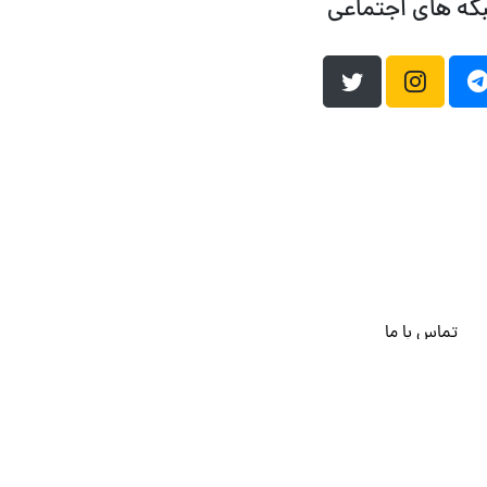
که های اجتماعی
تماس با ما
هاست وردپرس
فراداده