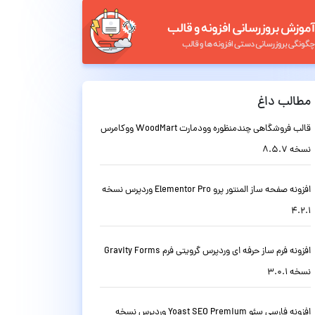
مطالب داغ
قالب فروشگاهی چندمنظوره وودمارت WoodMart ووکامرس
نسخه 8.5.7
افزونه صفحه ساز المنتور پرو Elementor Pro وردپرس نسخه
4.2.1
افزونه فرم ساز حرفه ای وردپرس گرویتی فرم Gravity Forms
نسخه 3.0.1
افزونه فارسی سئو Yoast SEO Premium وردپرس نسخه