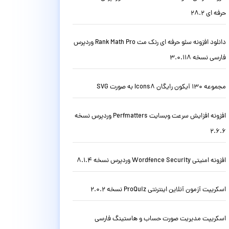
حرفه ای 28.2
دانلود افزونه سئو حرفه ای رنک مث Rank Math Pro وردپرس
فارسی نسخه 3.0.118
مجموعه 130 آیکون رایگان Icons8 به صورت SVG
افزونه افزایش سرعت وبسایت Perfmatters وردپرس نسخه
2.6.6
افزونه امنیتی Wordfence Security وردپرس نسخه 8.1.4
اسکریپت آزمون آنلاین اینترنتی ProQuiz نسخه 2.0.2
اسکریپت مدیریت صورت حساب و هاستینگ فارسی