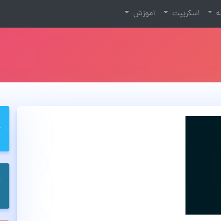
نه
اسکریپت
آموزش