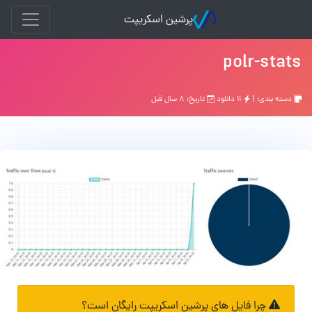
پرشین اسکریپت
polr-stats
دسته بندی: |
۱۱ دانلود
تاریخ: ۸ سال قبل
چرا فایل های پرشین اسکریپت رایگان است؟