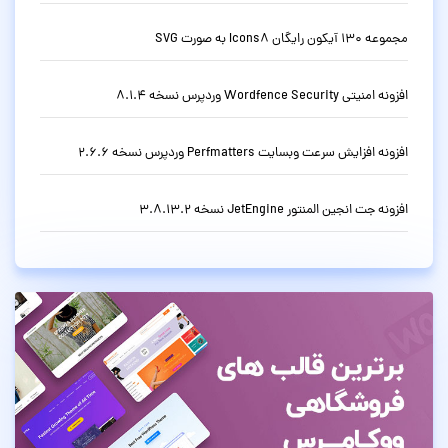
مجموعه 130 آیکون رایگان Icons8 به صورت SVG
افزونه امنیتی Wordfence Security وردپرس نسخه 8.1.4
افزونه افزایش سرعت وبسایت Perfmatters وردپرس نسخه 2.6.6
افزونه جت انجین المنتور JetEngine نسخه 3.8.13.2