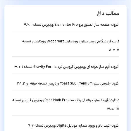
مطالب داغ
افزونه صفحه ساز المنتور پرو Elementor Pro وردپرس نسخه 4.2.1
قالب فروشگاهی چندمنظوره وودمارت WoodMart ووکامرس نسخه
8.5.7
افزونه فرم ساز حرفه ای وردپرس گرویتی فرم Gravity Forms نسخه 3.0.1
افزونه فارسی سئو Yoast SEO Premium وردپرس نسخه حرفه ای 28.2
دانلود افزونه سئو حرفه ای رنک مث Rank Math Pro وردپرس فارسی نسخه
3.0.118
افزونه ثبت نام و ورود شماره موبایل Digits وردپرس نسخه 9.2