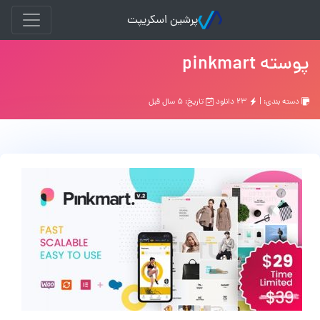
پرشین اسکریپت
پوسته pinkmart
دسته بندی: |
۲۳ دانلود
تاریخ: ۵ سال قبل