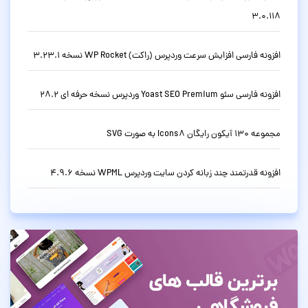
3.0.118
افزونه فارسی افزایش سرعت وردپرس (راکت) WP Rocket نسخه 3.23.1
افزونه فارسی سئو Yoast SEO Premium وردپرس نسخه حرفه ای 28.2
مجموعه 130 آیکون رایگان Icons8 به صورت SVG
افزونه قدرتمند چند زبانه کردن سایت وردپرس WPML نسخه 4.9.6