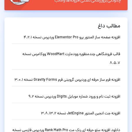
مطالب داغ
افزونه صفحه ساز المنتور پرو Elementor Pro وردپرس نسخه 4.2.1
قالب فروشگاهی چندمنظوره وودمارت WoodMart ووکامرس نسخه
8.5.7
افزونه فرم ساز حرفه ای وردپرس گرویتی فرم Gravity Forms نسخه 3.0.1
افزونه ثبت نام و ورود شماره موبایل Digits وردپرس نسخه 9.2
افزونه جت انجین المنتور JetEngine نسخه 3.8.13.2
دانلود افزونه سئو حرفه ای رنک مث Rank Math Pro وردپرس فارسی نسخه