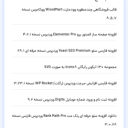
قالب فروشگاهی چندمنظوره وودمارت WoodMart ووکامرس نسخه
8.5.7
افزونه صفحه ساز المنتور پرو Elementor Pro وردپرس نسخه 4.2.1
افزونه فارسی سئو Yoast SEO Premium وردپرس نسخه حرفه ای 28.1
مجموعه 130 آیکون رایگان Icons8 به صورت SVG
افزونه فارسی افزایش سرعت وردپرس (راکت) WP Rocket نسخه 3.23.1
افزونه ثبت نام و ورود شماره موبایل Digits وردپرس نسخه 9.2
دانلود افزونه سئو حرفه ای رنک مث Rank Math Pro وردپرس فارسی نسخه
3.0.118