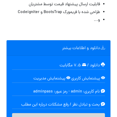
قابلیت ارسال پیشنهاد قیمت توسط مشتریان
طراحی شده با فریمورک BootsTrap و Codeigniter
و…
دانلود و اطلاعات بیشتر
دانلود
/
۷.۵ مگابایت
پیشنمایش کاربری
پیشنمایش مدیریت
نام کاربری: admin - رمز عبور: adminpass
بحث و تبادل نظر / رفع مشکلات درباره این مطلب