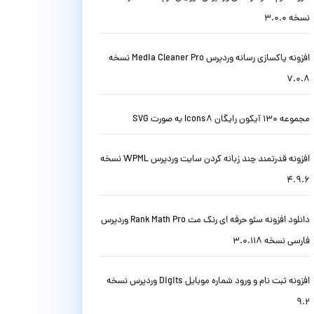
نسخه 3.0.0
افزونه پاکسازی رسانه وردپرس Media Cleaner Pro نسخه
7.0.8
مجموعه 130 آیکون رایگان Icons8 به صورت SVG
افزونه قدرتمند چند زبانه کردن سایت وردپرس WPML نسخه
4.9.6
دانلود افزونه سئو حرفه ای رنک مث Rank Math Pro وردپرس
فارسی نسخه 3.0.118
افزونه ثبت نام و ورود شماره موبایل Digits وردپرس نسخه
9.2