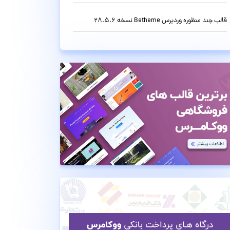
قالب چند منظوره وردپرس Betheme نسخه 28.5.6