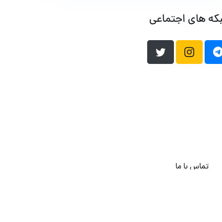
که های اجتماعی
تماس با ما
هاست وردپرس
فراداده