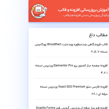
مطالب داغ
قالب فروشگاهی چندمنظوره وودمارت WoodMart ووکامرس
نسخه 8.5.7
افزونه صفحه ساز المنتور پرو Elementor Pro وردپرس نسخه
4.2.1
افزونه فارسی سئو Yoast SEO Premium وردپرس نسخه
حرفه ای 28.1
افزونه فرم ساز حرفه ای وردپرس گرویتی فرم Gravity Forms