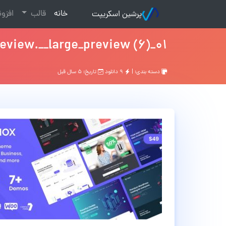
(current)
خانه
قالب
افزو
پرشین اسکریپت
01_preview.__large_preview (6)
دسته بندی: |
۹ دانلود
تاریخ: ۵ سال قبل