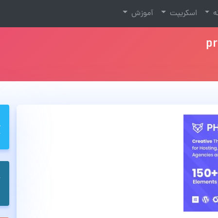
نه
اسکریپت
آموزش