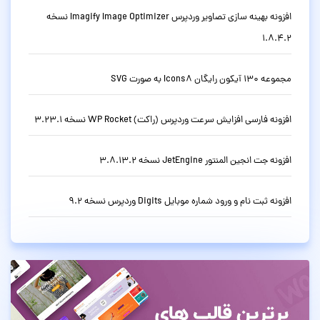
افزونه بهینه سازی تصاویر وردپرس Imagify Image Optimizer نسخه
1.8.4.2
مجموعه 130 آیکون رایگان Icons8 به صورت SVG
افزونه فارسی افزایش سرعت وردپرس (راکت) WP Rocket نسخه 3.23.1
افزونه جت انجین المنتور JetEngine نسخه 3.8.13.2
افزونه ثبت نام و ورود شماره موبایل Digits وردپرس نسخه 9.2