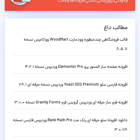
مطالب داغ
قالب فروشگاهی چندمنظوره وودمارت WoodMart ووکامرس نسخه
8.5.7
افزونه صفحه ساز المنتور پرو Elementor Pro وردپرس نسخه 4.2.1
افزونه فارسی سئو Yoast SEO Premium وردپرس نسخه حرفه ای 28.1
افزونه فرم ساز حرفه ای وردپرس گرویتی فرم Gravity Forms نسخه 3.0.0
دانلود افزونه سئو حرفه ای رنک مث Rank Math Pro وردپرس فارسی نسخه
3.0.118