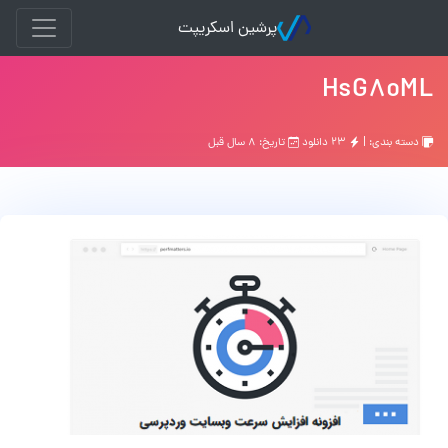
پرشین اسکریپت
HsG8oML
دسته بندی: |
۲۳ دانلود
تاریخ: ۸ سال قبل